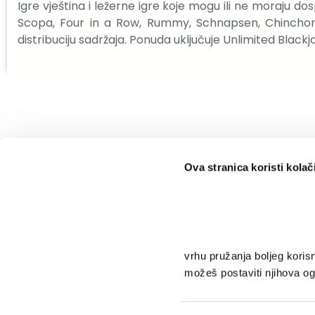
Igre vještina i ležerne igre koje mogu ili ne moraju d
Scopa, Four in a Row, Rummy, Schnapsen, Chinchon, 
distribuciju sadržaja. Ponuda uključuje Unlimited Bla
Ova stranica koristi kolač
vrhu pružanja boljeg koris
možeš postaviti njihova og