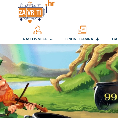
NASLOVNICA
ONLINE CASINA
CA