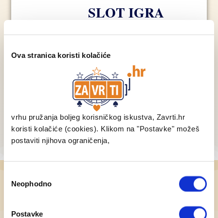
SLOT IGRA
VOLATILNOST
Vrlo visoka 5/5
Ova stranica koristi kolačiće
BESPLATNE VRTNJE
DA
BONUS BUY
NE
PROGRESIVNI JACKPOT
Ovisi o casinu
vrhu pružanja boljeg korisničkog iskustva, Zavrti.hr
PREPORUKA – 5/5
koristi kolačiće (cookies). Klikom na "Postavke" možeš
postaviti njihova ograničenja,
Consent
Neophodno
Selection
Rich Wilde je glavni lik ove igre i možete
ga pratiti u njegovim pustolovinama u
lovu na skrivena bogatstva drevnog
Postavke