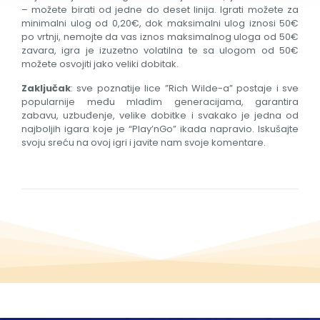
– možete birati od jedne do deset linija. Igrati možete za
minimalni ulog od 0,20€, dok maksimalni ulog iznosi 50€
po vrtnji, nemojte da vas iznos maksimalnog uloga od 50€
zavara, igra je izuzetno volatilna te sa ulogom od 50€
možete osvojiti jako veliki dobitak.
Zaključak
: sve poznatije lice ”Rich Wilde-a” postaje i sve
popularnije među mlađim generacijama, garantira
zabavu, uzbuđenje, velike dobitke i svakako je jedna od
najboljih igara koje je “Play’nGo” ikada napravio. Iskušajte
svoju sreću na ovoj igri i javite nam svoje komentare.