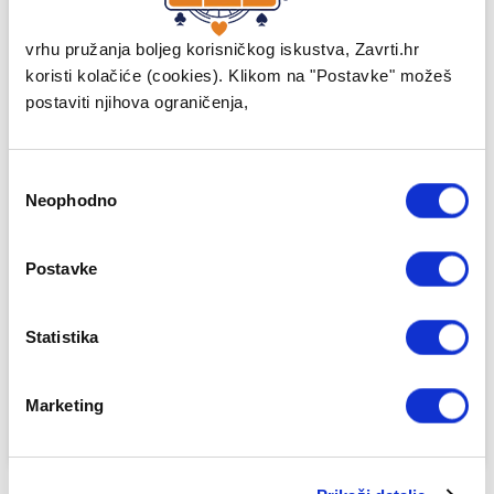
na tržištu do prekrasnih verzija igara koje ljudi poznaju i vole.
Evoplay nudi online casinima video automate, stolne, klasične
i instant igre.
vrhu pružanja boljeg korisničkog iskustva, Zavrti.hr
koristi kolačiće (cookies). Klikom na "Postavke" možeš
Svijet iGaminga je zabavan, a oni ga želje dodatno poboljšati i
postaviti njihova ograničenja,
biti probijači trendova. To se dobro slaže s Evoplayevom
željom da budu brzi na tržištu, agilni u razvoju igara i svjetska
klasa u marketingu i igrama na sreću. Ovdje su da naprave
razliku! S razvojnim centrom i uredima u Europi, Evoplay ima
Consent
uspostavljenu partnersku mrežu diljem Azije, CIS-a, Latinske
Neophodno
Selection
Amerike i Europe.
Njihovi klijenti se nalaze u 41 zemlji širom svijeta, ali svake
godine rastu kao tvrtka i dodaju još izvrsnih partnera.
Postavke
Potreban je hrabar novi pristup da bi se stvarno potaknuo
napredak. Evoplay ima samo tri godine, ali već je priznat kao
glavni igrač u iGaming industriji. Na sajmu ICE 2018. predstavili
Statistika
su prvu 3D/VR casino igru u industriji, a danas imaju portfelj koji
uključuje više od 100 igara. Unatoč inovacijama koje su
pokazali, sjajnoj medijskoj pokrivenosti koju su dobili i
Marketing
nagradama koje su osvojili… njihova priča tek počinje.