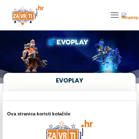
EVOPLAY
... svijet iGaminga je zabavan, a oni ga želje dodatno
poboljšati i biti probijači trendova.
Ova stranica koristi kolačiće
Evoplay je nagrađivani iGaming razvojni studio koji radi stvari
malo drugačije. Mislimo naravno, da ih rade bolje. Što znači
više od puke izrade sjajnih igara. Nastavljaju graditi na
njihovom nevjerojatnom portfelju – od inovacija koje su prve