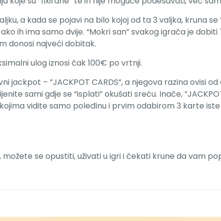
nija koje su ”fixirane” te ih nije moguće podešavati, već samo
ljku, a kada se pojavi na bilo kojoj od ta 3 valjka, kruna se ”
ako ih ima samo dvije. “Mokri san” svakog igrača je dobiti 7
m donosi najveći dobitak.
imalni ulog iznosi čak 100€ po vrtnji.
vni jackpot – ”JACKPOT CARDS”, a njegova razina ovisi od c
cijenite sami gdje se “isplati” okušati sreću. Inače, ”JAC
kojima vidite samo poleđinu i prvim odabirom 3 karte iste bo
a, možete se opustiti, uživati u igri i čekati krune da vam p