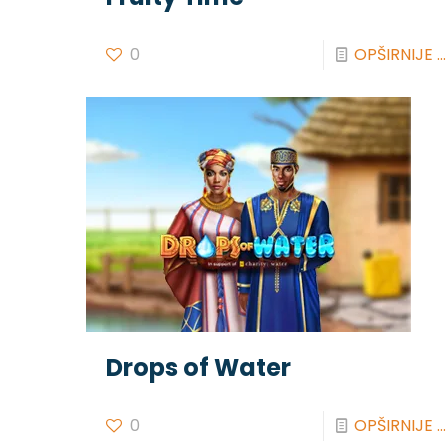
0
OPŠIRNIJE ...
Drops of Water
0
OPŠIRNIJE ...