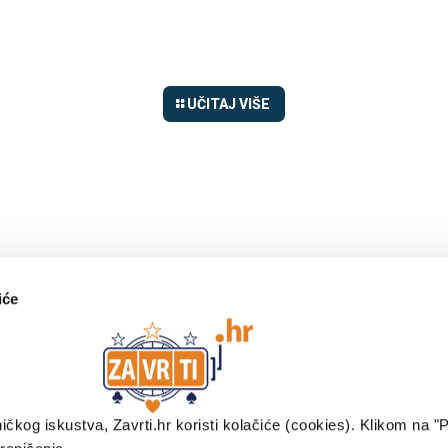
UČITAJ VIŠE
iće
OGLAŠAVANJE
ničkog iskustva, Zavrti.hr koristi kolačiće (cookies). Klikom na 
KONTAKT