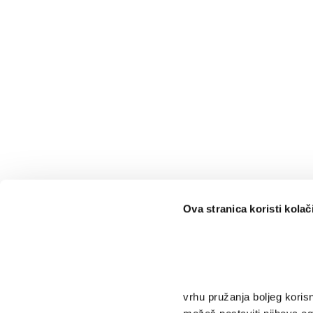
Ova stranica koristi kolač
vrhu pružanja boljeg koris