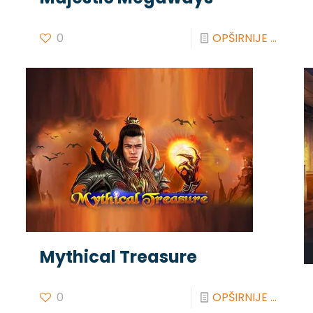
0
OPŠIRNIJE ...
Mythical Treasure
0
OPŠIRNIJE ...