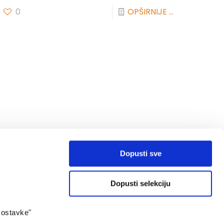
0
OPŠIRNIJE ...
Dopusti sve
Dopusti selekciju
Kontakt
info@zavrti.hr
"Postavke"